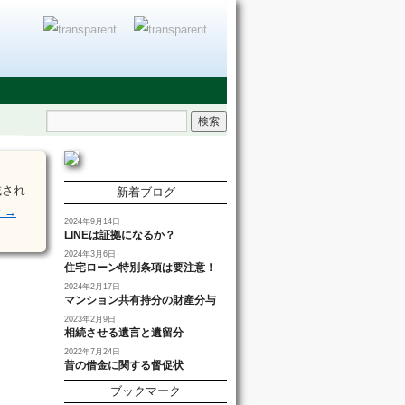
載され
新着ブログ
む
→
2024年9月14日
LINEは証拠になるか？
2024年3月6日
住宅ローン特別条項は要注意！
2024年2月17日
マンション共有持分の財産分与
2023年2月9日
相続させる遺言と遺留分
2022年7月24日
昔の借金に関する督促状
ブックマーク