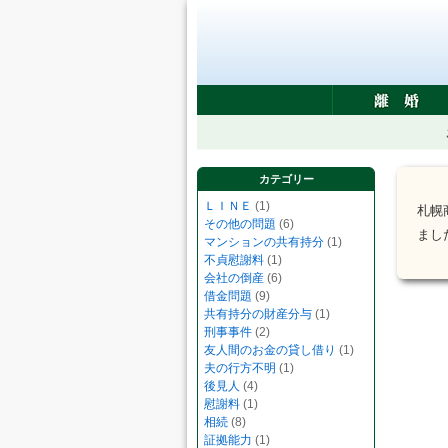
カテゴリー
ＬＩＮＥ
(1)
札幌
その他の問題
(6)
まし
マンションの共有持分
(1)
不貞慰謝料
(1)
会社の倒産
(6)
借金問題
(9)
共有持分の財産分与
(1)
刑事事件
(2)
友人間のお金の貸し借り
(1)
夫の行方不明
(1)
後見人
(4)
慰謝料
(1)
相続
(8)
証拠能力
(1)