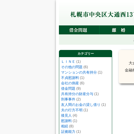
カテゴリー
ＬＩＮＥ
(1)
大企
その他の問題
(6)
金融
マンションの共有持分
(1)
不貞慰謝料
(1)
会社の倒産
(6)
借金問題
(9)
共有持分の財産分与
(1)
刑事事件
(2)
友人間のお金の貸し借り
(1)
夫の行方不明
(1)
後見人
(4)
慰謝料
(1)
相続
(8)
証拠能力
(1)