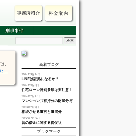
どは、
新着ブログ
読む
→
2024年9月14日
LINEは証拠になるか？
2024年3月6日
住宅ローン特別条項は要注意！
2024年2月17日
マンション共有持分の財産分与
2023年2月9日
相続させる遺言と遺留分
2022年7月24日
昔の借金に関する督促状
ブックマーク