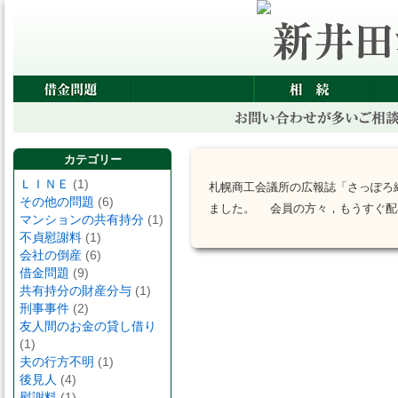
カテゴリー
ＬＩＮＥ
(1)
札幌商工会議所の広報誌「さっぽろ
その他の問題
(6)
ました。 会員の方々，もうすぐ配
マンションの共有持分
(1)
不貞慰謝料
(1)
会社の倒産
(6)
借金問題
(9)
共有持分の財産分与
(1)
刑事事件
(2)
友人間のお金の貸し借り
(1)
夫の行方不明
(1)
後見人
(4)
慰謝料
(1)