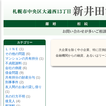
カテゴリー
ＬＩＮＥ
(1)
大企業を除く中小企業、特に圧倒
その他の問題
(6)
金融機関からの融資、あるいはリー
マンションの共有持分
(1)
不貞慰謝料
(1)
会社の倒産
(6)
借金問題
(9)
共有持分の財産分与
(1)
刑事事件
(2)
友人間のお金の貸し借り
(1)
夫の行方不明
(1)
後見人
(4)
慰謝料
(1)