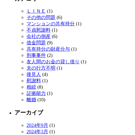
ＬＩＮＥ
(1)
その他の問題
(6)
マンションの共有持分
(1)
不貞慰謝料
(1)
会社の倒産
(6)
借金問題
(9)
共有持分の財産分与
(1)
刑事事件
(2)
友人間のお金の貸し借り
(1)
夫の行方不明
(1)
後見人
(4)
慰謝料
(1)
相続
(8)
証拠能力
(1)
離婚
(10)
アーカイブ
2024年9月
(1)
2024年3月
(1)