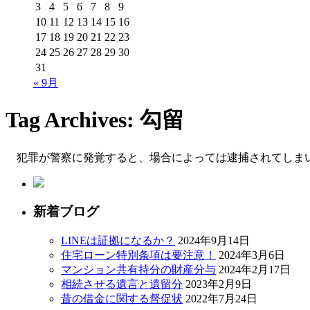
3
4
5
6
7
8
9
10
11
12
13
14
15
16
17
18
19
20
21
22
23
24
25
26
27
28
29
30
31
« 9月
Tag Archives:
勾留
犯罪が警察に発覚すると、場合によっては逮捕されてしまい
新着ブログ
LINEは証拠になるか？
2024年9月14日
住宅ローン特別条項は要注意！
2024年3月6日
マンション共有持分の財産分与
2024年2月17日
相続させる遺言と遺留分
2023年2月9日
昔の借金に関する督促状
2022年7月24日