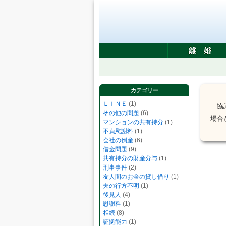
カテゴリー
ＬＩＮＥ
(1)
協議
その他の問題
(6)
場合
マンションの共有持分
(1)
不貞慰謝料
(1)
会社の倒産
(6)
借金問題
(9)
共有持分の財産分与
(1)
刑事事件
(2)
友人間のお金の貸し借り
(1)
夫の行方不明
(1)
後見人
(4)
慰謝料
(1)
相続
(8)
証拠能力
(1)