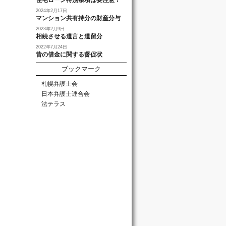
住宅ローン特別条項は要注意！
2024年2月17日
マンション共有持分の財産分与
2023年2月9日
相続させる遺言と遺留分
2022年7月24日
昔の借金に関する督促状
ブックマーク
札幌弁護士会
日本弁護士連合会
法テラス