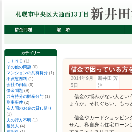
カテゴリー
ＬＩＮＥ
(1)
その他の問題
(6)
借金で困っている方
マンションの共有持分
(1)
2014年9月
新井田 芳
不貞慰謝料
(1)
会社の倒産
(6)
5日
治
借金問題
(9)
借金の悩みがない人という
共有持分の財産分与
(1)
刑事事件
(2)
ょうか。それぐらい、もっ
友人間のお金の貸し借り
(1)
借金やカードショッピング
夫の行方不明
(1)
せん。私自身も住宅ローン
後見人
(4)
することもあります。
慰謝料
(1)