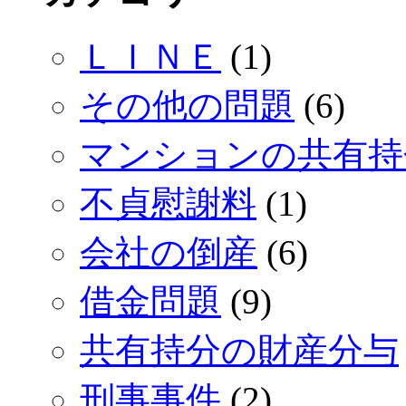
ＬＩＮＥ
(1)
その他の問題
(6)
マンションの共有持
不貞慰謝料
(1)
会社の倒産
(6)
借金問題
(9)
共有持分の財産分与
刑事事件
(2)