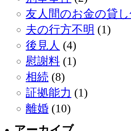
友人間のお金の貸し
夫の行方不明
(1)
後見人
(4)
慰謝料
(1)
相続
(8)
証拠能力
(1)
離婚
(10)
アーカイブ