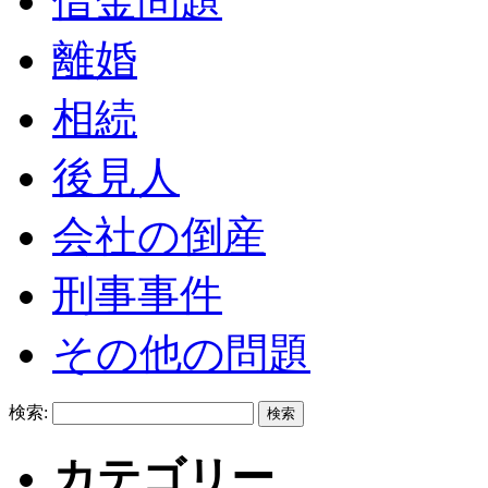
借金問題
離婚
相続
後見人
会社の倒産
刑事事件
その他の問題
検索:
カテゴリー